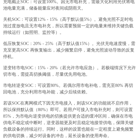
充电截止SOC：可设置100%。因无市电补充，需最大化利用光伏将电
池电量充满，储备能量应对夜间或阴雨天。
关机SOC：可设置12% - 15%（高于默认值5%）。避免光照不足时电
池过度放电且无市电补充，所以需要预留一定的电量来维持关键负载
持续运行（如照明、监控等）。
低压恢复SOC：20% - 25%（高于默认值15%）。光伏充电速度慢，需
充至更高SOC 再恢复输出，减少频繁启停，避免光照波动导致的反复
停机。
逆变转市电SOC：15% - 20%（若允许市电应急）。若极端情况下允许
切市电，需提高切换阈值，尽量优先用电池。
市电转逆变SOC：可设置80%。若偶尔用市电补电，需充至80% 再切
回电池，充分利用市电补能，减少后续依赖。
若该SOC在离网模式下因无市电接入，则该SOC的功能就不启作用，
所以保持默认值（80%）即可。若用户可接入市电补充时，则可设置
85%，为市电向逆变供电的切换提供更合适的缓冲区间，确保在市电
供电不稳定或中断时，逆变器能更及时且稳定地接管供电，保障关键
负载设备的持续运行。同时，这样的设置也能在一定程度上避免频繁
的供电切换，减少对设备的冲击，延长设备的使用寿命。