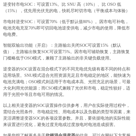
逆变转市电SOC：可设置13%。比 SNU 高（10%）、比 OSO 低
（15%），优先用光伏充的电，快耗尽时切市电（平衡成本与体验）
市电转逆变SOC：可设置70%（低于默认值80%）。因市电可补电，
电池充电充至70%即可切回电池逆变供电，减少市电的使用，降低市
电电费。
智能双输出功能（开启）：主路输出关闭SOC可设置15%（默认
值），主路输出恢复SOC可设置75%。因市电可辅助恢复，主路恢复
门槛略低于OSO模式，兼顾了主路输出的非关键负载使用。
逆变器的SOC设置在混合模式下的不同充电优先级有着不同的特点和
适用场景。SNU模式适合光照资源充足且市电稳定的地区，能快速为
电池充满电；OSO模式则适用于市电成本高、光照充足的场景，可最
大化利用光伏能源；而CSO模式兼顾了光伏和市电，稳定性较好，适
用于光照中等且市电可用的情况。
以上相关逆变器的SOC设置操作仅供参考，用户在实际使用过程中，
需结合光照条件、市电稳定性、用电成本以及负载的类型等因素，来
灵活调整逆变器SOC的各项设置参数。并且，要依据电池的实际性能
来设置进行优化，避免过度充电或过度放电对电池造成损害。
如果您想了解更多关于
欣顿混合逆变器
的信息，可以在网站下方客服