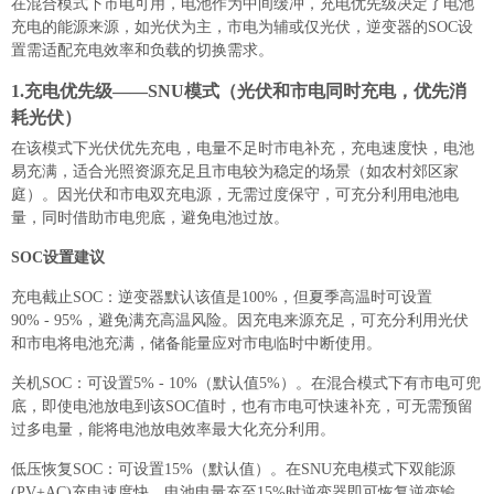
在混合模式下市电可用，电池作为中间缓冲，充电优先级决定了电池
充电的能源来源，如光伏为主，市电为辅或仅光伏，逆变器的SOC设
置需适配充电效率和负载的切换需求。
1.充电优先级——SNU模式（光伏和市电同时充电，优先消
耗光伏）
在该模式下光伏优先充电，电量不足时市电补充，充电速度快，电池
易充满，适合光照资源充足且市电较为稳定的场景（如农村郊区家
庭）。因光伏和市电双充电源，无需过度保守，可充分利用电池电
量，同时借助市电兜底，避免电池过放。
SOC设置建议
充电截止SOC：逆变器默认该值是100%，但夏季高温时可设置
90% - 95%，避免满充高温风险。因充电来源充足，可充分利用光伏
和市电将电池充满，储备能量应对市电临时中断使用。
关机SOC：可设置5% - 10%（默认值5%）。在混合模式下有市电可兜
底，即使电池放电到该SOC值时，也有市电可快速补充，可无需预留
过多电量，能将电池放电效率最大化充分利用。
低压恢复SOC：可设置15%（默认值）。在SNU充电模式下双能源
(PV+AC)充电速度快，电池电量充至15%时逆变器即可恢复逆变输